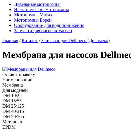
Дизельные мотопомпы
Электрические мотопомпы
Мотопомпы Varisco
Мотопомпы Борей
Оборудование для водопонижения
Запчасти для насосов Varisco
Главная
/
Каталог
/
Запчасти для Dellmeco (Деллмеко)
Мембрана для насосов Dellme
Оставить заявку
Наименование
Мембрана
Для моделей
DM 10/25
DM 15/55
DM 25/125
DM 40/315
DM 50/565
Материал
EPDM